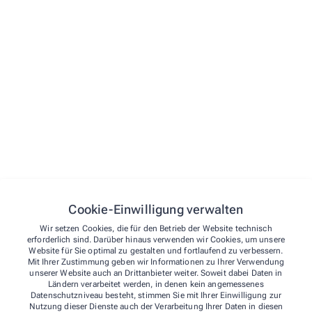
STARTSEITE
VORBESTELLEN
LEISTUNGEN
KONTAKT
NOTDIENST
Kontakt
Über uns
Cookie-Einwilligung verwalten
St. Elisabeth-Apotheke
Leistungen
Wir setzen Cookies, die für den Betrieb der Website technisch
erforderlich sind. Darüber hinaus verwenden wir Cookies, um unsere
Kontakt
Martin-Heyden-Str. 9 A
,
52511
Geilenkirchen
Website für Sie optimal zu gestalten und fortlaufend zu verbessern.
Mit Ihrer Zustimmung geben wir Informationen zu Ihrer Verwendung
02451/6 44 45
unserer Website auch an Drittanbieter weiter. Soweit dabei Daten in
st.elisabeth-apo-geilenkirchen@adv.kim.telematik
Ländern verarbeitet werden, in denen kein angemessenes
Datenschutzniveau besteht, stimmen Sie mit Ihrer Einwilligung zur
02451/6 79 26
Nutzung dieser Dienste auch der Verarbeitung Ihrer Daten in diesen