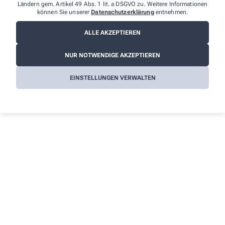
info@st-elisabeth-apotheke.de
Ländern gem. Artikel 49 Abs. 1 lit. a DSGVO zu. Weitere Informationen
können Sie unserer
Datenschutzerklärung
entnehmen.
ALLE AKZEPTIEREN
Informationen
Impressum
NUR NOTWENDIGE AKZEPTIEREN
Datenschutz
EINSTELLUNGEN VERWALTEN
AGB
Cookies
Barrierefreiheitserklärung
Wir legen großen Wert auf den Schutz Ihrer persönlichen
Daten und garantieren die sichere Übertragung durch eine SSL-
Verschlüsselung.